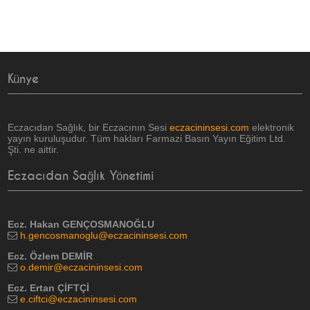
Künye
Eczacıdan Sağlık, bir Eczacının Sesi
eczacininsesi.com
elektronik
yayın kuruluşudur. Tüm hakları Farmazi Basın Yayın Eğitim Ltd.
Şti. ne aittir.
Eczacıdan Sağlık Yönetimi
Ecz. Hakan GENÇOSMANOĞLU
h.gencosmanoglu@eczacininsesi.com
Ecz. Özlem DEMİR
o.demir@eczacininsesi.com
Ecz. Ertan ÇİFTÇİ
e.ciftci@eczacininsesi.com