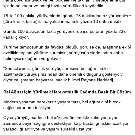
hafta boyunca uyluk ve bel bölgelerine takılan ivmeölçerlerle gün
içinde ne kadar ve hangi hızda yürüdükleri kaydedildi.
78 ila 100 dakika yürüyenlerin, günde 78 dakikadan az yürüyenlere
göre kronik bel ağrısına yakalanma riski yüzde 13 daha düşük.
Günde 100 dakikadan fazla yürüyenlerde ise bu oran yüzde 23’e
kadar çıkıyor.
Yürüme temposunun da faydası olduğu görülse de, araştırma ekibi
özellikle toplam yürüme süresinin, yürüyüşün şiddetinden daha
belirleyici olduğunu vurguluyor.
“Sonuçlarımız, günlük yürüyüş süresinin bel ağrısı riskini
azaltmada yürüyüş hızından daha önemli olduğunu gösteriyor,”
diyor çalışmanın başyazarı sağlık bilimci Rayane Haddadj.
Bel Ağrısı Için Yürümek H
Areketsizlik Çağında Basit Bir Çözüm
Modern yaşamın hareketsiz yaşam tarzı, bel ağrısı gibi birçok
sağlık sorununu tetikliyor.
Oysa yürüyüş, sadece bel ağrısını önlemekle kalmıyor; aynı
zamanda beyin sağlığını destekliyor, kalp hastalığı riskini azaltıyor,
yaratıcılığı artırıyor ve yaşam süresini uzatıyor.